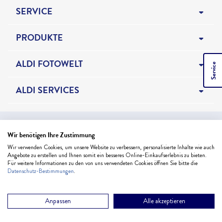
SERVICE
HILFE & KONTAKT
PRODUKTE
BESTELLSTATUS
FOTOBÜCHER
ALDI FOTOWELT
Service
NEWSLETTER
FOTOS & KARTEN
ALDI FOTO BLOG
ALDI SERVICES
FORMATE & PREISE
WANDBILDER
ALDI FOTO GESCHENKGUTSCHEIN
ALDI TALK
ZAHLUNG
*Alle Preise in Euro inkl. ges. MwSt.,
zzgl.
Versandkosten
GESCHENKE
NEUE PRODUKTE
Wir benötigen Ihre Zustimmung
ALDI REISEN
VERSAND
Wir verwenden Cookies, um unsere Website zu verbessern, personalisierte Inhalte wie auch
FOTOKALENDER
POWERED BY PICANOVA GMBH, PART OF
PRODUKTZUBEHÖR
Angebote zu erstellen und Ihnen somit ein besseres Online-Einkaufserlebnis zu bieten.
ALDI GESCHENKGUTSCHEINE
Für weitere Informationen zu den von uns verwendeten Cookies öffnen Sie bitte die
AGB / WIDERRUF / IMPRESSUM
THEMENWELTEN
Datenschutz-Bestimmungen
.
NACHHALTIGKEIT
ALDI SPORTS
DATENSCHUTZERKLÄRUNG
ANGEBOTE
ALDI NORD
Anpassen
Alle akzeptieren
BARRIEREFREIHEIT