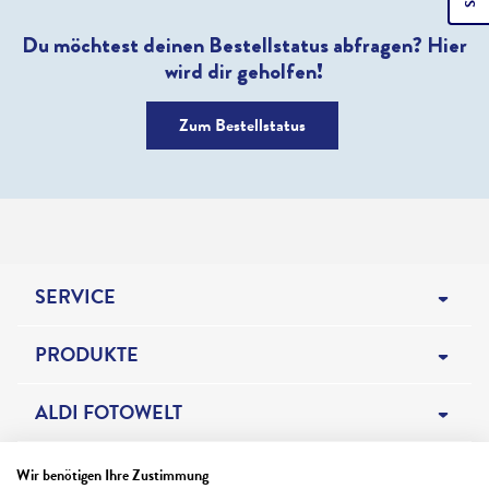
Du möchtest deinen Bestellstatus abfragen? Hier
wird dir geholfen!
Zum Bestellstatus
SERVICE
HILFE & KONTAKT
PRODUKTE
BESTELLSTATUS
FOTOBÜCHER
ALDI FOTOWELT
NEWSLETTER
FOTOS & KARTEN
ALDI FOTO BLOG
ALDI SERVICES
Wir benötigen Ihre Zustimmung