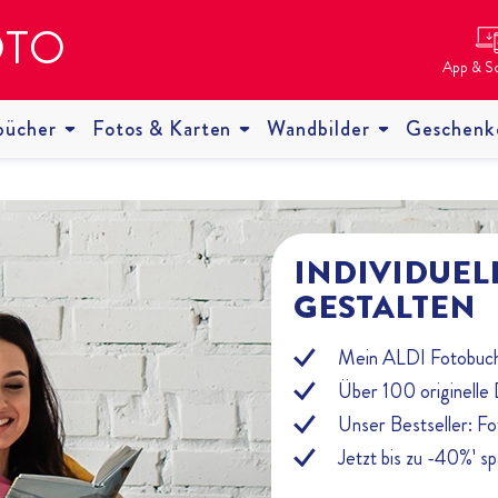
OTO
App & S
bücher
Fotos & Karten
Wandbilder
Geschenk
INDIVIDUEL
GESTALTEN
Mein ALDI Fotobuch 
Über 100 originelle
Unser Bestseller: F
Jetzt bis zu -40%¹ 