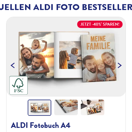
UELLEN ALDI FOTO BESTSELLE
JETZT -40%¹ SPAREN!
Next
Previous
Ne
ALDI Fotobuch A4