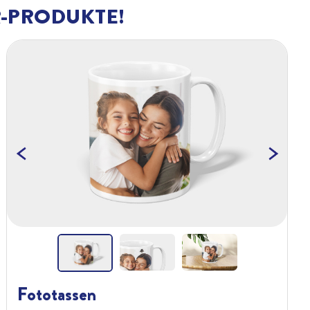
R-PRODUKTE!
xt
Previous
Nex
Fototassen