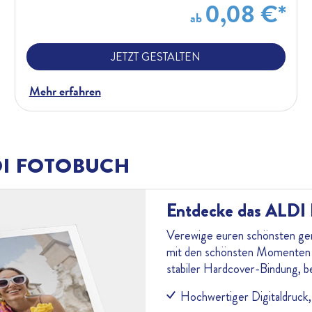
0,08 €*
ab
JETZT GESTALTEN
Mehr erfahren
DI FOTOBUCH
Entdecke das ALDI
Verewige euren schönsten ge
mit den schönsten Momenten! S
stabiler Hardcover-Bindung, be
Hochwertiger Digitaldruck,