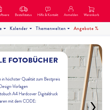
oftware
Bestellstatus
Hilfe & Kontakt
Anmelden
Warenkorb
e
Kalender
Themenwelten
Angebote %
LE FOTOBÜCHER
in höchster Qualität zum Bestpreis
 Design-Vorlagen
otobuch A4 Hardcover Digitaldruck
sparen mit dem CODE: