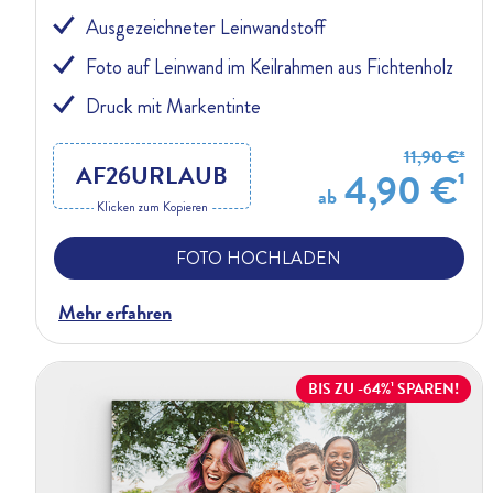
Ausgezeichneter Leinwandstoff
Foto auf Leinwand im Keilrahmen aus Fichtenholz
Druck mit Markentinte
11,90 €*
AF26URLAUB
4,90 €¹
ab
Klicken zum Kopieren
FOTO HOCHLADEN
Mehr erfahren
BIS ZU -64%¹ SPAREN!