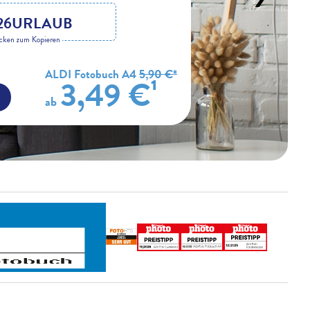
26URLAUB
icken zum Kopieren
ALDI Fotobuch A4
5,90 €*
3,49 €¹
ab