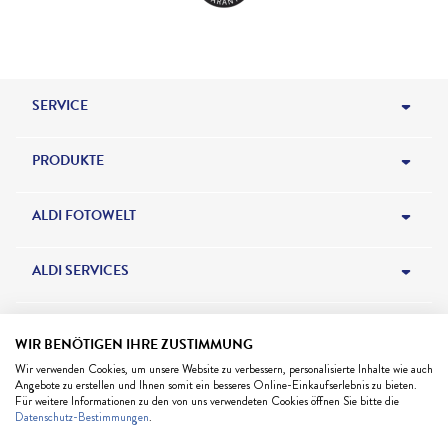
SERVICE
HILFE & KONTAKT
PRODUKTE
BESTELLSTATUS
FOTOBÜCHER
ALDI FOTOWELT
NEWSLETTER
FOTOS & KARTEN
ALDI FOTO BLOG
ALDI SERVICES
FORMATE & PREISE
WANDBILDER
ALDI FOTO GESCHENKGUTSCHEIN
ALDI TALK
*Alle Preise in Euro inkl. ges. MwSt.,
zzgl.
Versandkosten
WIR BENÖTIGEN IHRE ZUSTIMMUNG
ZAHLUNG
GESCHENKE
Wir verwenden Cookies, um unsere Website zu verbessern, personalisierte Inhalte wie auch
NEUE PRODUKTE
ALDI REISEN
Angebote zu erstellen und Ihnen somit ein besseres Online-Einkaufserlebnis zu bieten.
POWERED BY PICANOVA GMBH, PART OF
Für weitere Informationen zu den von uns verwendeten Cookies öffnen Sie bitte die
VERSAND
Datenschutz-Bestimmungen
.
FOTOKALENDER
PRODUKTZUBEHÖR
ALDI GESCHENKGUTSCHEINE