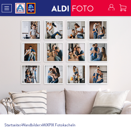
ALDI
FOTO
Startseite
>
Wandbilder
>
MIXPIX Fotokacheln