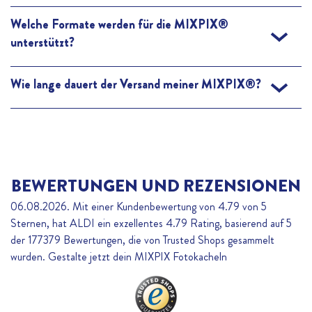
Es geht ganz unkompliziert! Nutze unser Online-Tool, um deine
Welche Formate werden für die MIXPIX®
Lieblingsfotos hochzuladen und individuell anzupassen. Wenn du
unterstützt?
mit deinem Design zufrieden bist, kannst du direkt zur Kasse
gehen und deinen MIXPIX® bestellen.
Du kannst deine Bilder in gängigen Formaten wie JPEG und PNG
Wie lange dauert der Versand meiner MIXPIX®?
hochladen. Wichtig ist nur, dass deine Fotos eine hohe Auflösung
haben, damit sie perfekt auf den MIXPIX®-Kacheln zur Geltung
Sobald deine Bestellung eingegangen ist, produzieren wir deine
kommen.
MIXPIX® sorgfältig innerhalb 2 Werktage und versenden sie in
der Regel innerhalb von 3 bis 5 Werktagen – so kannst du deine
Wanddekoration bald genießen.
BEWERTUNGEN UND REZENSIONEN
06.08.2026. Mit einer Kundenbewertung von 4.79 von 5
Sternen, hat ALDI ein exzellentes
4.79
Rating, basierend auf
5
der
177379
Bewertungen, die von Trusted Shops gesammelt
wurden. Gestalte jetzt dein MIXPIX Fotokacheln