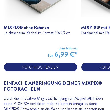
MIXPIX® ohne Rahmen
MIXPIX® mit 
Leichtschaum-Kachel im Format 20x20 cm
Fotokachel mit Ra
ohne Rahmen
6,99 €*
für
FOTO HOCHLADEN
FOTO
EINFACHE ANBRINGUNG DEINER MIXPIX®
FOTOKACHELN
Durch die innovative Magnetaufhängung von Magnofix® haben
deine MIXPIX® perfekten Halt. So einfach bringst du deine
MIXPIX® Fotokacheln an die Wand und kannst sie jederzeit neu