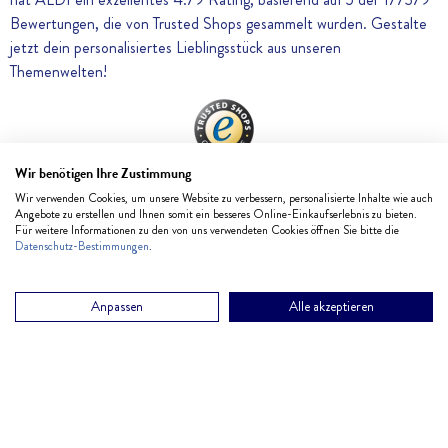
Bewertungen, die von Trusted Shops gesammelt wurden. Gestalte
jetzt dein personalisiertes Lieblingsstück aus unseren
Themenwelten!
Wir benötigen Ihre Zustimmung
Wir verwenden Cookies, um unsere Website zu verbessern, personalisierte Inhalte wie auch
Angebote zu erstellen und Ihnen somit ein besseres Online-Einkaufserlebnis zu bieten.
Für weitere Informationen zu den von uns verwendeten Cookies öffnen Sie bitte die
Datenschutz-Bestimmungen
.
SERVICE
Anpassen
Alle akzeptieren
HILFE & KONTAKT
PRODUKTE
BESTELLSTATUS
FOTOBÜCHER
ALDI FOTOWELT
NEWSLETTER
FOTOS & KARTEN
ALDI FOTO BLOG
ALDI SERVICES
FORMATE & PREISE