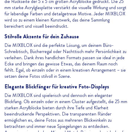
die Rückseite der 5 x 5 cm großen Acrylblöcke gedruckt. Die 25
mm starke Acrylglasplatte verstärkt die visuelle Wirkung und sorgt
für lebendige Farben und detailgetreue Motive. Jeder MIXBLOX
wird so zu einem kleinen Kunstwerk, das deine Sammlung
bereichert und visuell beeindruckt.
Stilvolle Akzente für dein Zuhause
Die MIXBLOX sind die perfekte Lösung, um deinem Büro-
Schreibtisch, Bücherregal oder Nachttisch mehr Persönlichkeit zu
verleihen. Dank ihres handlichen Formats passen sie ideal in jede
Ecke und bringen das gewisse Etwas, das deinem Raum noch
fehlt. Egal, ob einzeln oder in einem kreativen Arrangement – sie
setzen deine Fotos stilvoll in Szene.
Elegante Blickfänger für kreative Foto-Displays
Die MIXBLOX sind spielerisch und dennoch ein eleganter
Blickfang. Ob einzeln oder in einem Cluster aufgestellt, die 25 mm
starken Acrylblöcke bieten durch ihre Tiefe und Klarheit
beeindruckende Perspektiven. Die transparenten Ränder
ermöglichen es, deine Fotos aus mehreren Blickwinkeln zu
betrachten und immer neue Spiegelungen zu entdecken.