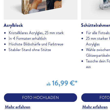
Acrylblock
Schüttelrahme
Kristallklares Acrylglas, 25 mm stark
Für alle Fotoa
In 4 Formaten erhältlich
25 mm starker 
Höchste Bildschärfe und Farbtreue
Acrylglas
Stabiler Stand ohne Stütze
Wähle zwischen
Glitzerpartikeln
Tausche dein Fo
aus
16,99 €*
ab
FOTO HOCHLADEN
FOTO
Mehr erfahren
Mehr erfahren