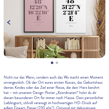
revious
Nicht nur das Wann, sondern auch das Wo macht einen Moment
unvergesslich. Ob der Ort eures ersten Kusses, das Geburtshaus
deines Kindes oder das Ziel einer Reise, die dein Herz berührt
hat – mit unserem Design-Poster „Koordinaten“ holst du dir
diesen besonderen Ort für immer nach Hause. Dein persönlicher
Lieblingsort, stilvoll verewigt im hochwertigen HD-Druck auf
edlem Fineart-Papier (230 g/m²). Optional mit dekorativem