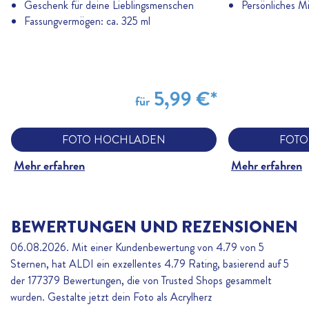
Geschenk für deine Lieblingsmenschen
Persönliches Mi
Fassungvermögen: ca. 325 ml
5,99 €*
für
FOTO HOCHLADEN
FOTO
Mehr erfahren
Mehr erfahren
BEWERTUNGEN UND REZENSIONEN
06.08.2026. Mit einer Kundenbewertung von 4.79 von 5
Sternen, hat ALDI ein exzellentes
4.79
Rating, basierend auf
5
der
177379
Bewertungen, die von Trusted Shops gesammelt
wurden. Gestalte jetzt dein Foto als Acrylherz