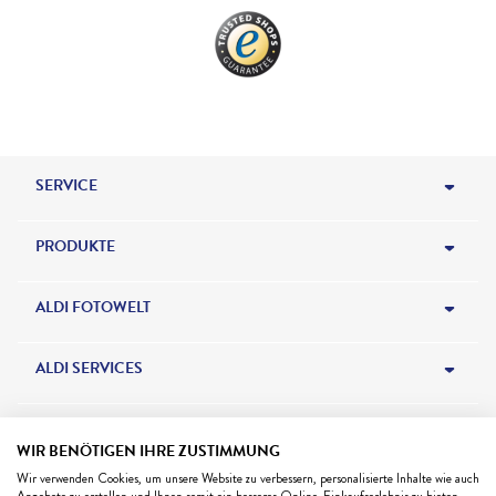
SERVICE
HILFE & KONTAKT
PRODUKTE
BESTELLSTATUS
FOTOBÜCHER
ALDI FOTOWELT
NEWSLETTER
FOTOS & KARTEN
ALDI FOTO BLOG
ALDI SERVICES
FORMATE & PREISE
WANDBILDER
ALDI FOTO GESCHENKGUTSCHEIN
ALDI TALK
*Alle Preise in Euro inkl. ges. MwSt.,
zzgl.
Versandkosten
WIR BENÖTIGEN IHRE ZUSTIMMUNG
ZAHLUNG
GESCHENKE
Wir verwenden Cookies, um unsere Website zu verbessern, personalisierte Inhalte wie auch
NEUE PRODUKTE
ALDI REISEN