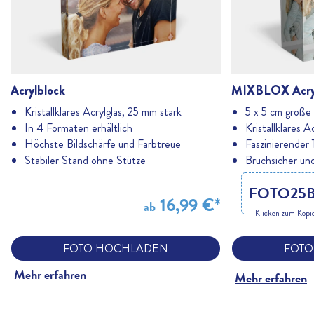
Acrylblock
MIXBLOX Acry
Kristallklares Acrylglas, 25 mm stark
5 x 5 cm große
In 4 Formaten erhältlich
Kristallklares A
Höchste Bildschärfe und Farbtreue
Faszinierender 
Stabiler Stand ohne Stütze
Bruchsicher und
FOTO25B
16,99 €*
ab
Klicken zum Kopi
FOTO HOCHLADEN
FOTO
Mehr erfahren
Mehr erfahren