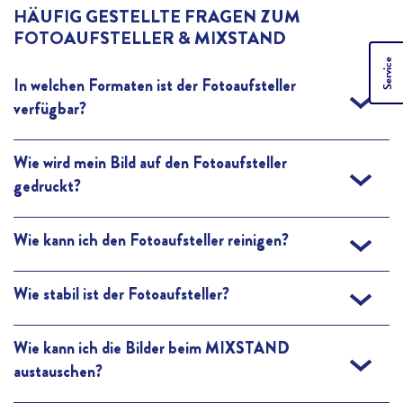
HÄUFIG GESTELLTE FRAGEN ZUM
FOTOAUFSTELLER & MIXSTAND
Service
In welchen Formaten ist der Fotoaufsteller
verfügbar?
Den Fotoaufsteller gibt es in drei verschiedenen Größen, ideal für
Wie wird mein Bild auf den Fotoaufsteller
verschiedene Umgebungen und Anordnungen - im Hochformat
gedruckt?
als 13 x 18 cm und 20 x 25 cm sowie quadratisch als 15 x 15 cm.
Der Druck erfolgt durch Thermosublimation für langlebige,
Wie kann ich den Fotoaufsteller reinigen?
detailreiche Farben auf der edlen Hochglanz-Oberfläche.
Deinen Fotoaufsteller kannst du ganz einfach mit einem
Wie stabil ist der Fotoaufsteller?
trockenen Tuch reinigen.
Durch den hochwertigen Staffeleirücken wird kein zusätzlicher
Wie kann ich die Bilder beim MIXSTAND
Bilderrahmen benötig, da der Fotoaufsteller selbststehend ist.
austauschen?