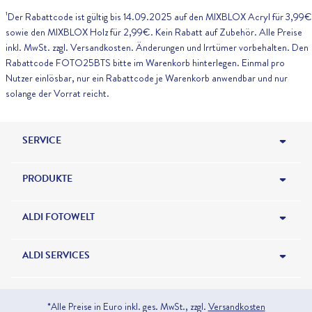
¹Der Rabattcode ist gültig bis 14.09.2025 auf den MIXBLOX Acryl für 3,99€
sowie den MIXBLOX Holz für 2,99€. Kein Rabatt auf Zubehör. Alle Preise
inkl. MwSt. zzgl. Versandkosten. Änderungen und Irrtümer vorbehalten. Den
Rabattcode FOTO25BTS bitte im Warenkorb hinterlegen. Einmal pro
Nutzer einlösbar, nur ein Rabattcode je Warenkorb anwendbar und nur
solange der Vorrat reicht.
SERVICE
HILFE & KONTAKT
PRODUKTE
BESTELLSTATUS
FOTOBÜCHER
ALDI FOTOWELT
NEWSLETTER
FOTOS & KARTEN
ALDI FOTO BLOG
ALDI SERVICES
FORMATE & PREISE
WANDBILDER
ALDI FOTO GESCHENKGUTSCHEIN
ALDI TALK
*Alle Preise in Euro inkl. ges. MwSt.,
zzgl.
Versandkosten