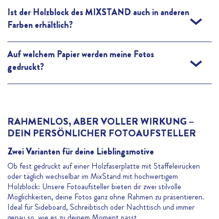
Das Austauschen der Bilder ist kinderleicht. Wähle einfach eines
Ist der Holzblock des MIXSTAND auch in anderen
deiner 6 gedruckten Fotos aus und stecke es in die Vorrichtung
Farben erhältlich?
des Holzblocks. Dein Foto steht sicher und benötigt keine
zusätzliche Verstärkung.
Der MIXSTAND Holzständer ist aktuell nur in Naturholz
Auf welchem Papier werden meine Fotos
verfügbar.
gedruckt?
Deine Bilder werden in gewohnter Premium-Qualität von ALDI
FOTO auf hochwertigem Fotopapier gedruckt. Das 350 g/m²
starke Material garantiert, dass deine Aufnahmen fest und
perfekt aufgerichtet im Holzfuß stehen, während modernste
RAHMENLOS, ABER VOLLER WIRKUNG –
Druckverfahren alle Details deiner Fotos optimal zum Vorschein
DEIN PERSÖNLICHER FOTOAUFSTELLER
bringen.
Zwei Varianten für deine Lieblingsmotive
Ob fest gedruckt auf einer Holzfaserplatte mit Staffeleirücken
oder täglich wechselbar im MixStand mit hochwertigem
Holzblock: Unsere Fotoaufsteller bieten dir zwei stilvolle
Möglichkeiten, deine Fotos ganz ohne Rahmen zu präsentieren.
Ideal für Sideboard, Schreibtisch oder Nachttisch und immer
genau so, wie es zu deinem Moment passt.