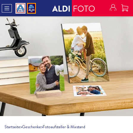
ALDI
FOTO
Startseite
>
Geschenke
>
Fotoaufsteller & Mixstand